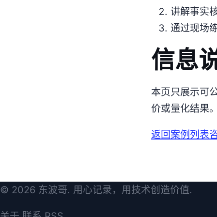
讲解事实
通过现场
信息
本页只展示可
价或量化结果
返回案例列表
© 2026 东波哥. 用心记录，用技术创造价值.
关于
联系
RSS